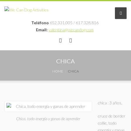
Teléfono
652.331.005 / 617.328.816
Email:
valentina@wecandog.com
Educación en positivo
CHICA
Profesionales
HOME
CHICA
Blog
Fotos
chica : 3 años,
Contacto
cruce de border
Chica, todo energía y ganas de aprender
collie, todo
energía y ganas