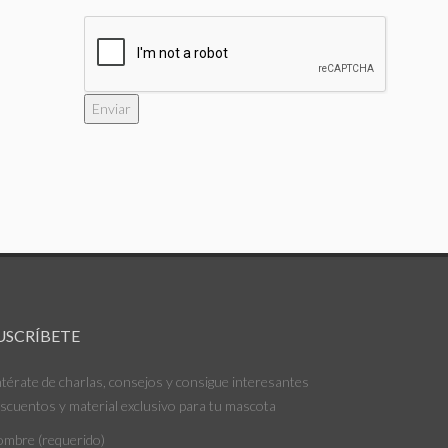
USCRÍBETE
térate de charlas, consejos y consigue interesantes
scuentos y material exclusivo para tu mascota
mbre (requerido)