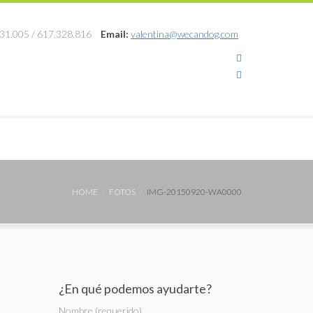
31.005 / 617.328.816
Email:
valentina@wecandog.com
HOME
FOTOS
IMG-20150920-WA0000
¿En qué podemos ayudarte?
Nombre (requerido)