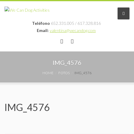
Teléfono
652.331.005 / 617.328.816
Email:
valentina@wecandog.com
Educación en positivo
IMG_4576
Profesionales
HOME
FOTOS
IMG_4576
Blog
Fotos
IMG_4576
Contacto