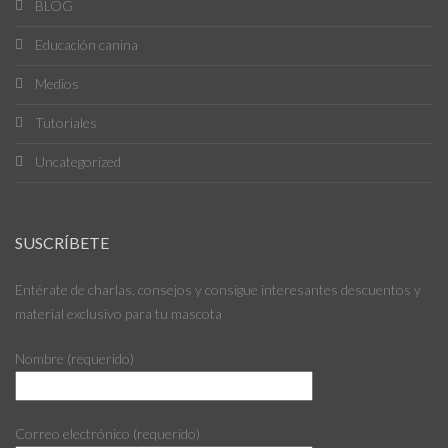
BLOG
Educación canina
Medios
Tutoriales
Uncategorized
SUSCRÍBETE
Entérate de charlas, consejos y consigue interesantes descuentos y
material exclusivo para tu mascota
Nombre (requerido)
Correo electrónico (requerido)