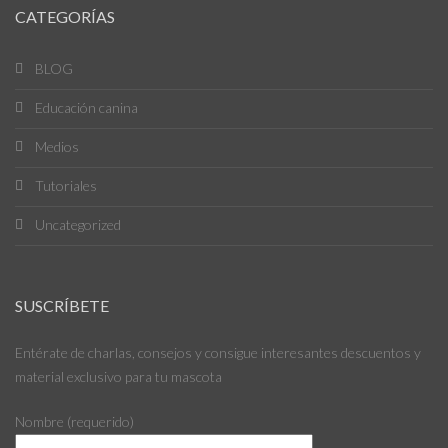
CATEGORÍAS
BLOG
Educación canina
Medios
Tutoriales
Uncategorized
SUSCRÍBETE
Entérate de charlas, consejos y consigue interesantes descuentos y
material exclusivo para tu mascota
Nombre (requerido)