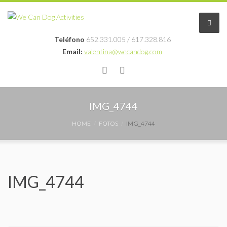
Teléfono
652.331.005 / 617.328.816
Email:
valentina@wecandog.com
Educación en positivo
IMG_4744
Profesionales
HOME
FOTOS
IMG_4744
Blog
Fotos
IMG_4744
Contacto