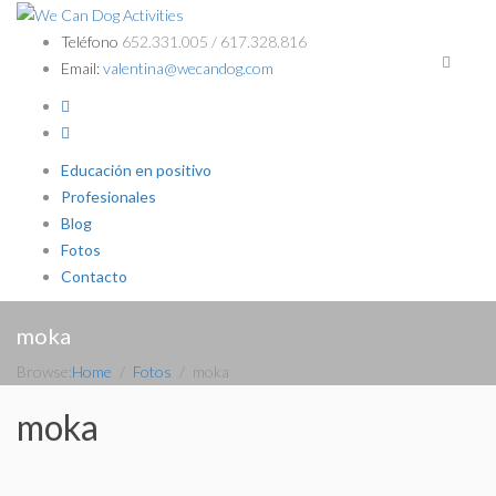
Teléfono
652.331.005 / 617.328.816
Email:
valentina@wecandog.com
Educación en positivo
Profesionales
Blog
Fotos
Contacto
moka
Browse:
Home
Fotos
moka
moka