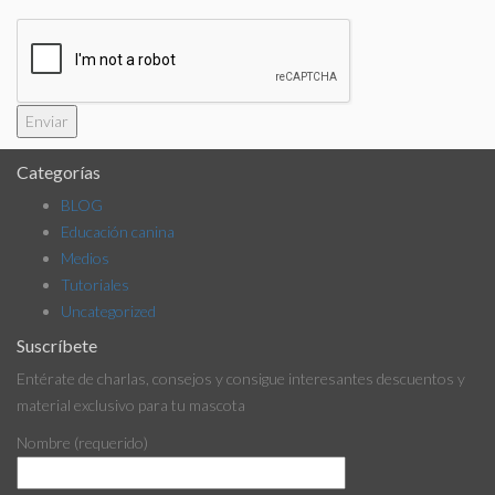
Categorías
BLOG
Educación canina
Medios
Tutoriales
Uncategorized
Suscríbete
Entérate de charlas, consejos y consigue interesantes descuentos y
material exclusivo para tu mascota
Nombre (requerido)