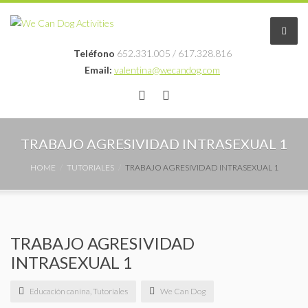
Teléfono
652.331.005 / 617.328.816
Email:
valentina@wecandog.com
Educación en positivo
TRABAJO AGRESIVIDAD INTRASEXUAL 1
Profesionales
HOME
TUTORIALES
TRABAJO AGRESIVIDAD INTRASEXUAL 1
Blog
Fotos
TRABAJO AGRESIVIDAD
INTRASEXUAL 1
Contacto
Educación canina
,
Tutoriales
We Can Dog